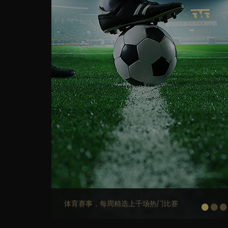
•
•
•
体育赛事，每周精选上千场热门比赛